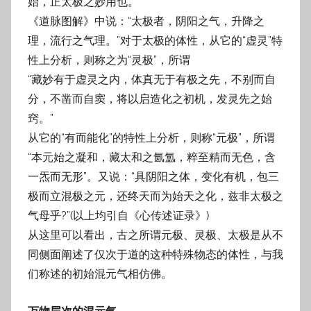
始，正太极之妙用也。”
《道脉图解》中说：“太极者，阴阳之气，升降之
理，流行之气理。”对于太极的体性，从它的“虚灵”特
性上分析，则称之为“灵极”，所谓
“藏妙有于虚灵之内，体真无于有极之先，不别而自
分，不凿而自窦，将以启造化之初机，发灵先之始
窍。”
从它的“有而能化”的特性上分析，则称“元极”，所谓
“本元始之凝和，藏太和之氤氲，粹至精而无色，含
一炁而无形”。又说：“具阴阳之体，变化有机，包三
极而立混极之元，还终天而为始天之化，兹非太极之
气母乎?”(以上均引自《心传述证录》)
从这里可以看出，古之所谓元极、灵极、太极是从不
同侧面阐述了仅次于道的这种特殊物态的体性，与我
们称述的初始混元气相仿佛。