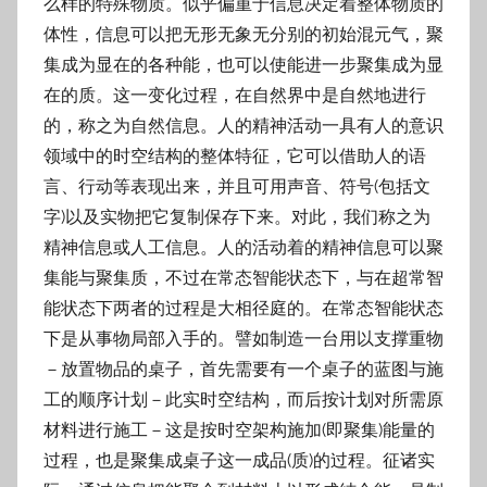
么样的特殊物质。似乎偏重于信息决定着整体物质的
体性，信息可以把无形无象无分别的初始混元气，聚
集成为显在的各种能，也可以使能进一步聚集成为显
在的质。这一变化过程，在自然界中是自然地进行
的，称之为自然信息。人的精神活动一具有人的意识
领域中的时空结构的整体特征，它可以借助人的语
言、行动等表现出来，并且可用声音、符号(包括文
字)以及实物把它复制保存下来。对此，我们称之为
精神信息或人工信息。人的活动着的精神信息可以聚
集能与聚集质，不过在常态智能状态下，与在超常智
能状态下两者的过程是大相径庭的。在常态智能状态
下是从事物局部入手的。譬如制造一台用以支撑重物
－放置物品的桌子，首先需要有一个桌子的蓝图与施
工的顺序计划－此实时空结构，而后按计划对所需原
材料进行施工－这是按时空架构施加(即聚集)能量的
过程，也是聚集成桌子这一成品(质)的过程。征诸实