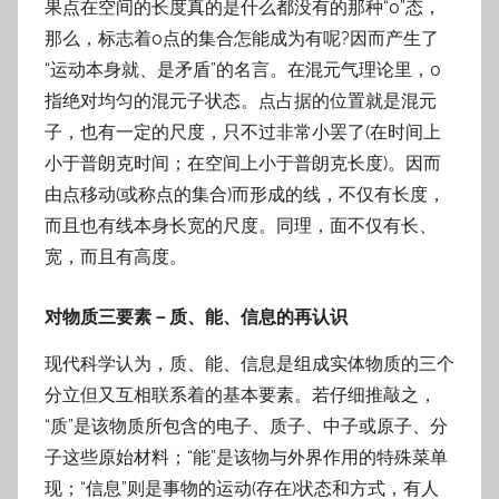
果点在空间的长度真的是什么都没有的那种“0”态，
那么，标志着0点的集合怎能成为有呢?因而产生了
“运动本身就、是矛盾”的名言。在混元气理论里，0
指绝对均匀的混元子状态。点占据的位置就是混元
子，也有一定的尺度，只不过非常小罢了(在时间上
小于普朗克时间；在空间上小于普朗克长度)。因而
由点移动(或称点的集合)而形成的线，不仅有长度，
而且也有线本身长宽的尺度。同理，面不仅有长、
宽，而且有高度。
对物质三要素－质、能、信息的再认识
现代科学认为，质、能、信息是组成实体物质的三个
分立但又互相联系着的基本要素。若仔细推敲之，
“质”是该物质所包含的电子、质子、中子或原子、分
子这些原始材料；“能”是该物与外界作用的特殊菜单
现；“信息”则是事物的运动(存在)状态和方式，有人