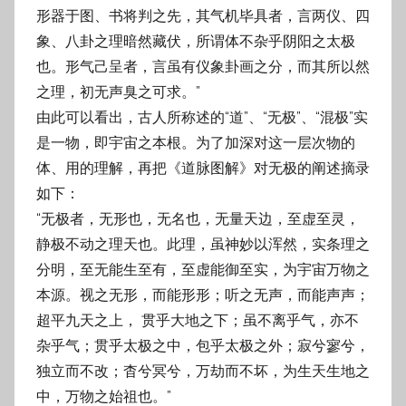
形器于图、书将判之先，其气机毕具者，言两仪、四
象、八卦之理暗然藏伏，所谓体不杂乎阴阳之太极
也。形气己呈者，言虽有仪象卦画之分，而其所以然
之理，初无声臭之可求。”
由此可以看出，古人所称述的“道”、“无极”、“混极”实
是一物，即宇宙之本根。为了加深对这一层次物的
体、用的理解，再把《道脉图解》对无极的阐述摘录
如下：
“无极者，无形也，无名也，无量天边，至虚至灵，
静极不动之理天也。此理，虽神妙以浑然，实条理之
分明，至无能生至有，至虚能御至实，为宇宙万物之
本源。视之无形，而能形形；听之无声，而能声声；
超平九天之上， 贯乎大地之下；虽不离乎气，亦不
杂乎气；贯乎太极之中，包乎太极之外；寂兮寥兮，
独立而不改；杳兮冥兮，万劫而不坏，为生天生地之
中，万物之始祖也。”