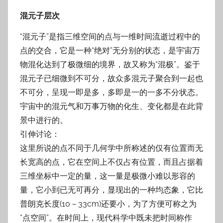
混元子层次
“混元子”是指三维空间的点与一维时间流逝过程中的
点的交合，它是一种“绝对”无分别的状态，是宇宙万
物混化达到了极微细的境界，故又称为“混极”。鉴于
混元子已细微到不可分，故众多混元子聚合到一起也
不可分，呈现一即是多，多即是一的一多不分状态。
宇宙中的混元气和万事万物的化生、变化都是在此背
景中进行的。
引伸讨论：
这里所说的点不同于几何学中所称述的仅有位置而无
长宽高的点，它在空间上不仅占有位置，而且占据着
三维坐标中一定的量，这一量是极微小难以形容的
量，它小到已无可再分，显现出的一种均态象，它比
普朗克长度(10－33cm)还要小，为了方便可称之为
“点空间”。在时间上，现代科学中既未把时间称作