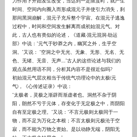
力作用下开始发生改变，当达到一定限度时，就产生
时间、空间内向圈入而形成混元子并使引力消失，刹
那间黑洞崩解，混元子充斥整个宇宙。在混元子逃逸
过程中，时间和空间发生解离而成初始混元气。对
此，古人也有类似的论述，《道藏‧混元混洞‧劫运
部》中说：“元气于眇莽之内，幽冥之外，生乎空
洞。”又说： “空洞之中无光、无象、无形、无名、无
色、无绪、无音、无声……”古人的这些论述与我们的
观点虽然用语不同，分析其内容不是很近似吗?
初始混元气层次相当于传统气功理论中的太极(元
气)，《心传述证录》中说：
“太极者，灵极之渐辟而渐虚者也。洞然不杂于阴
阳，朗然不亏于元体，存变化于无定极之中，而阴阳
自有至定极之理。”又说：“不言元极则太极同于一
物，而不足为万化之本根；不言太极则元极沦于空
寂，而不能为万物之资始。是以动静无端，阴阳无