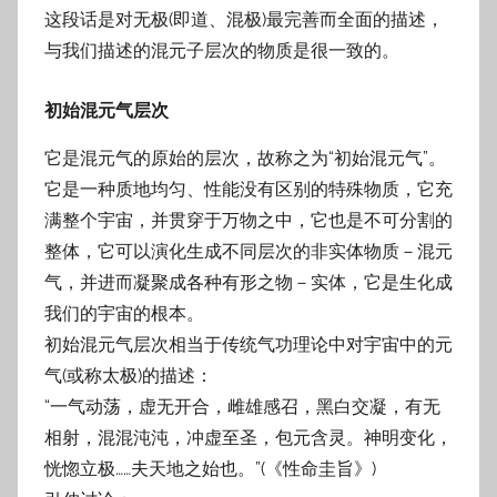
这段话是对无极(即道、混极)最完善而全面的描述，
与我们描述的混元子层次的物质是很一致的。
初始混元气层次
它是混元气的原始的层次，故称之为“初始混元气”。
它是一种质地均匀、性能没有区别的特殊物质，它充
满整个宇宙，并贯穿于万物之中，它也是不可分割的
整体，它可以演化生成不同层次的非实体物质－混元
气，并进而凝聚成各种有形之物－实体，它是生化成
我们的宇宙的根本。
初始混元气层次相当于传统气功理论中对宇宙中的元
气(或称太极)的描述：
“一气动荡，虚无开合，雌雄感召，黑白交凝，有无
相射，混混沌沌，冲虚至圣，包元含灵。神明变化，
恍惚立极……夫天地之始也。”(《性命圭旨》)