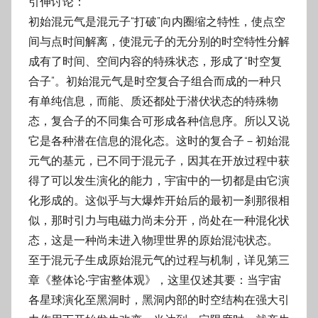
引伸讨论：
初始混元气是混元子“打破”向内圈缩之特性，使点空
间与点时间解离，使混元子的无分别的时空特性分解
成有了时间、空间内容的特殊状态，形成了“时空复
合子”。初始混元气是时空复合子组合而成的一种只
有单纯信息，而能、质还都处于潜伏状态的特殊物
态，复合子的不同集合可形成各种信息序。所以又说
它是各种潜在信息的混化态。这时的复合子－初始混
元气的基元，已不同于混元子，因其在开放过程中获
得了可以发生演化的能力，宇宙中的一切都是由它演
化形成的。这似乎与大爆炸开始后的最初一刹那很相
似，那时引力与电磁力尚未分开，尚处在一种混化状
态，这是一种尚未进入物理世界的原始混沌状态。
至于混元子生成原始混元气的过程与机制，详见第三
章《整体论‧宇宙整体观》，这里仅述其要：当宇宙
各星球演化至黑洞时，黑洞内部的时空结构在强大引