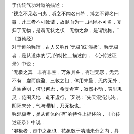
于传统气功对道的描述：
“视之不见名曰夷，听之不闻名曰希，搏之不得名曰
微，此三者不可致诘，故混而为一……绳绳不可名，复
归于无物，是谓无状之状，无物之象，是谓恍惚。”
《道德经》
对于道的称谓，古人又称作“无极”或“混极”。称无极
者，是从道体的“无”的特性上描述的， 《心传述证
录》中说：
“无极之真，非有非空，万象具备，有理无形，无无
不有，虚而能盈。三教之祖，体用未呈，无内无外，
通幽通明，何思何虑，希臭希声，寂然不动，表里巩
灵，范围天地，道不虚行。”又说：“先天混混沌沌，
阴阳未分，气与理附，乃无极也。”
称混极者，是从道体的“有”的特性上描述的，《心传
述证录》中说：
“混极者，虚中之象也，苞象数于清浊未分之内，具