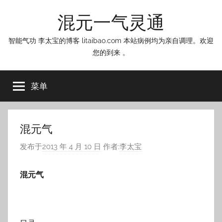
跳
混元一气灵通
至
内
智能气功 李太宝的博客 litaibao.com 本站病例均为亲自调理。欢迎
容
您的到来 。
菜单
混元气
发布于
2013 年 4 月 10 日
作者:
李太宝
混元气