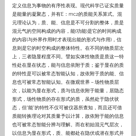
定义信息为事物的有序性表现。现代科学己证实质量
是能量的凝聚态，并有E：mc2的质能关系算式。混
元理论认为，质、能、信息是不可分割的整体，质是
混元气的空间构成的内容，能(功能)是它的时间构成
的内容(与外界作用时才表现出能的形式与作用)，信
息则是它的时空构成的整体特性。在不同的物质层次
上，三者隐显程度不同。譬如实体性物质是质这一特
性处在显在状态，能与信息依附于质；鉴于显在的质
的特性是可以被常态智能认知，故依附于质的能、信
息也可被常态智能认知。在微观世界－场性物质层
次，以能为显在形式，质与信息依附于能量，居隐态
形式，场性物质的存在形式的质，虽然处于隐伏状
态，但“能”的特性不仅可被仪器所查知，而且还可借
质能转换理论对其质量予以计算，故依附于能的信息
也可被常态智能分辨与理解。而在初始混元气层次，
以信息为显在形式，质、能都处在隐伏或潜在形式并