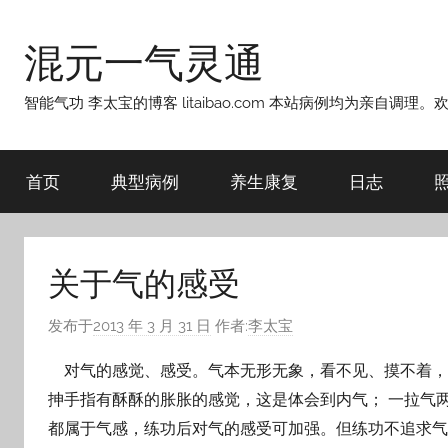
跳
至
混元一气灵通
内
容
智能气功 李太宝的博客 litaibao.com 本站病例均为亲自调理
首页
典型病例
养生康复
日志
关于气的感受
发布于
2013 年 3 月 31 日
作者:
李太宝
对气的感觉、感受。气本无形无象，看不见、摸不着，
抻手指有酥酥的胀胀的感觉，这是体会到内气； 一拉气
都属于气感，练功后对气的感受可加强。但练功不追求气