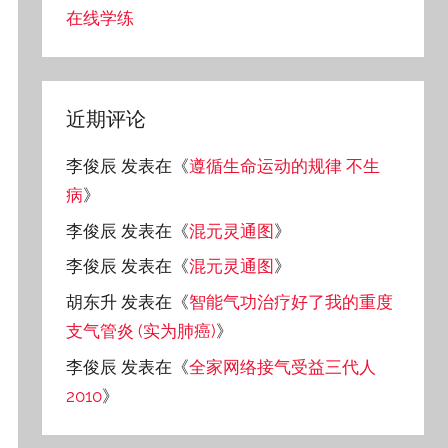
在线学练
近期评论
李俊辰
发表在《
遵循生命运动的规律 不生
病
》
李俊辰
发表在《
混元灵通图
》
李俊辰
发表在《
混元灵通图
》
胡东升
发表在《
智能气功治疗好了我的重度
支气管炎 (实为肺癌)
》
李俊辰
发表在《
全家网络接气受益三代人
2010
》