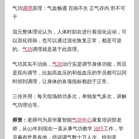
气功
调理
原理：气血畅通 百病不生 正气存内 邪不可
干
混元整体理论认为，人体时刻在进行着混化运动，可
以混化得病，也可以通过混化恢复正常，都是可逆
的。
气功
调理就是基于此原理。
气功其实不治病，
气功
治疗实是调节身体功能，而且
是双向调节，比如高血压的和低血压的学员都可以同
时得到调理，让身体的各项指标都趋于正常。
三传并用：每天组场助功多次，单独发气多次，讲解
气功理论等。
师资：
老师均为原华夏智能
气功中心
康复培训部老
师，从93年到现在一直从事气功教学
治疗
工作，学
员遍布世界各地，培训调气数十万人次。特别是