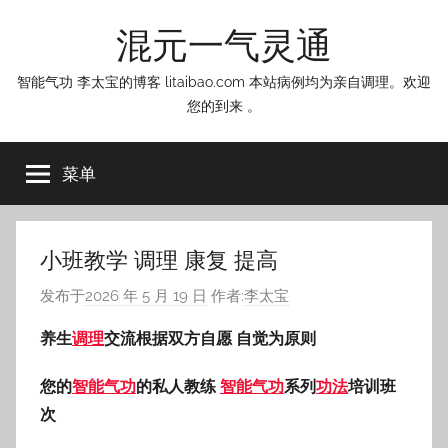
跳
混元一气灵通
至
内
智能气功 李太宝的博客 litaibao.com 本站病例均为亲自调理。欢迎
容
您的到来 。
菜单
小班教学 调理 康复 提高
发布于
2026 年 5 月 19 日
作者:
李太宝
养生
调理
交流根据双方自愿 自觉为原则
您的
智能
气功
的私人教练
智能气功
系列
功法
培训班
次