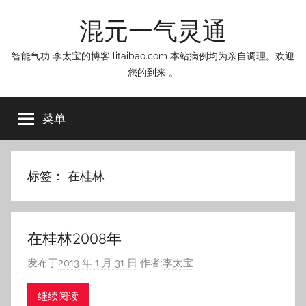
跳
混元一气灵通
至
内
智能气功 李太宝的博客 litaibao.com 本站病例均为亲自调理。欢迎
容
您的到来 。
菜单
标签：
在桂林
在桂林2008年
发布于
2013 年 1 月 31 日
作者:
李太宝
继续阅读