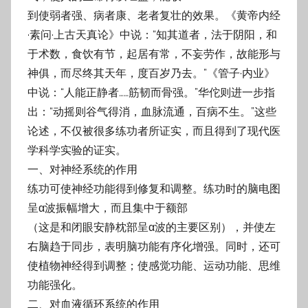
到使弱者强、病者康、老者复壮的效果。《黄帝内经
·素问·上古天真论》中说：“知其道
者，法于阴阳，和
于术数，食饮有节，起居有常，不妄劳作，故能形与
神俱，而尽终其天
年，度百岁乃去。”《管子·内业》
中说：“人能正静者……筋韧而骨强。”华佗则进一步指
出：“动摇则谷气得消，血脉流通，百病不生。”
这些
论述，不仅被很多练功者所证实，而
且得到了现代医
学科学实验的证实。
一、对神经系统的作用
练功可使神经功能得到修复和调整。练功时的脑电图
呈α波振幅增大，而且集中于额部
（这是和闭眼安静枕部呈α波的主要区别），并使左
右脑趋于同步，表明脑功能有序化增
强。同时，还可
使植物神经得到调整；使感觉功能、运动功能、思维
功能强化。
二、对血液循环系统的作用