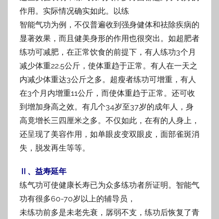
作用。实际情况确实如此。以练
智能气功为例，不仅普遍收到强身健体和祛除疾病的
显著效果，而且健美身形的作用也很
突出。如超肥者
练功可减肥，在正常饮食的前提下，有人练功3个月
减少体重22.5公斤，使
体重趋于正常。有人在一天之
内减少体重达3公斤之多。超瘦者练功可增重，有人
在3个月
内增重11公斤，而使体重趋于正常。还可收
到增加身高之效。有几个34岁至37岁的成年
人，身
高竟增长三四厘米之多。不仅如此，在有的人身上，
还呈现了美容作用，如单眼皮
变双眼皮，面部雀斑消
失，脱发再生等等。
Ⅱ、益寿延年
练气功可使健康长寿已为众多练功者所证明。智能气
功有很多60-70岁以上的辅导员，
未练功前多是未老先衰，孱弱不支，练功后恢复了青