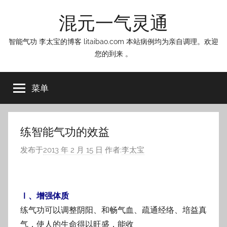
跳
混元一气灵通
至
内
智能气功 李太宝的博客 litaibao.com 本站病例均为亲自调理。欢迎
容
您的到来 。
菜单
练智能气功的效益
发布于
2013 年 2 月 15 日
作者:
李太宝
Ⅰ、增强体质
练气功可以调整阴阳、和畅气血、疏通经络、培益真
气，使人的生命得以旺盛，能收