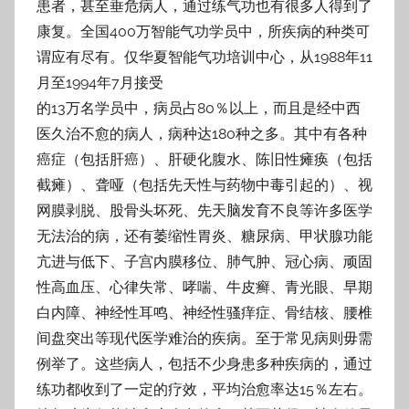
患者，甚至垂危病人，通过练气功也有很多人得到了
康复。全国400万智能气功学员中，所
疾病的种类可
谓应有尽有。仅华夏智能气功培训中心，从1988年11
月至1994年7月接受
的13万名学员中，病员占80％以上，而且是经中西
医久治不愈的病人，病种达180种之多。
其中有各种
癌症（包括肝癌）、肝硬化腹水、陈旧性瘫痪（包括
截瘫）、聋哑（包括先天
性与药物中毒引起的）、视
网膜剥脱、股骨头坏死、先天脑发育不良等许多医学
无法治的
病，还有萎缩性胃炎、糖尿病、甲状腺功能
亢进与低下、子宫内膜移位、肺气肿、冠心
病、顽固
性高血压、心律失常、哮喘、牛皮癣、青光眼、早期
白内障、神经性耳鸣、神经
性骚痒症、骨结核、腰椎
间盘突出等现代医学难治的疾病。至于常见病则毋需
例举了。这
些病人，包括不少身患多种疾病的，通过
练功都收到了一定的疗效，平均治愈率达15％左
右。