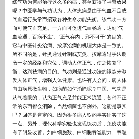
练气功为何能治疗这么多的病，甚至获得了神奇效果
呢？中医学与气功认为，人体患
病是由于气血不足或
气血运行失常而招致各种生命功能失衡。练气功一方
面可使气血充
足。一方面可促进气血畅通，达到“气
血流通，百病不生”、“正气存内，邪不可干”的目
的。
它与中医针灸治病、按摩治病的机理大体是一致的。
所不同的是，针灸通过针刺或艾
灸、按摩通过手法刺
激一定的经络和穴位，调动人体正气，使之恢复平
衡，达到祛病的目
的。气功则是通过功法的锻炼来激
发人体正气，增强人体健康。也许有人会问，病人体
内
由病原微生物，如病菌如何消除呢？中医、气功是
从气着眼的，认为正气充足并能正常流
通，各种不正
常的东西都会消除，当然细菌也不例外。这能是事实
吗？回答是肯定的。因
为很多病人铁的事实证实了这
一点。另外，现代科学实验也发现练功后，免疫功能
有了明
显改善。如白细胞数、白细胞吞噬能力、吞噬