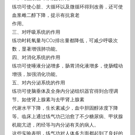
练功可使心脏、大循环以及微循环得到改善，还可使
血浆雌二醇下降，提示有抗衰老
作用。
三、对呼吸系统的作用
练功时耗氧量与CO2排出量都降低，可减少呼吸次
数，显著增强肺功能。
四、对消化系统的作用
练功可使唾液分泌增多，肠胃消化液增多，使肠蠕动
增强，加强消化功能。
五、对内分泌系统的作用
练功可使脑垂体及全身内分泌组织器官得到合理调
节。如使肾上腺素与去甲肾上腺素
代谢水平下降，生长素减少，血中胆固醇浓度下降
等。临床上通过练气功已治愈了不少糖
尿病、甲状腺
机能亢进，闭经等与内分泌有关的病人。
这些实验表明，练气功对人体多方面都起到了良好的