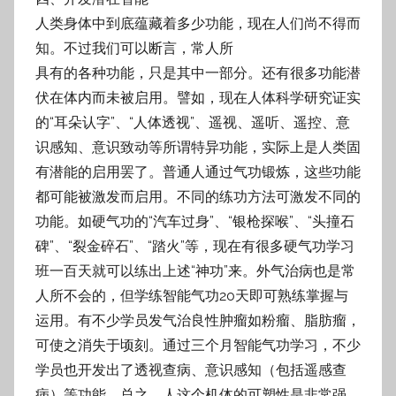
人类身体中到底蕴藏着多少功能，现在人们尚不得而
知。不过我们可以断言，常人所
具有的各种功能，只是其中一部分。还有很多功能潜
伏在体内而未被启用。譬如，现在人
体科学研究证实
的“耳朵认字”、“人体透视”、遥视、遥听、遥控、意
识感知、意识致动等
所谓特异功能，实际上是人类固
有潜能的启用罢了。普通人通过气功锻炼，这些功能
都可
能被激发而启用。不同的练功方法可激发不同的
功能。如硬气功的“汽车过身”、“银枪探
喉”、“头撞石
碑”、“裂金碎石”、“踏火”等，现在有很多硬气功学习
班一百天就可以练出上
述“神功”来。外气治病也是常
人所不会的，但学练智能气功20天即可熟练掌握与
运用。有
不少学员发气治良性肿瘤如粉瘤、脂肪瘤，
可使之消失于顷刻。通过三个月智能气功学
习，不少
学员也开发出了透视查病、意识感知（包括遥感查
病）等功能。
总之，人这个机体的可塑性是非常强