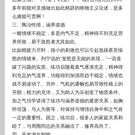
多年前能对灵感做出如此精辟的唯物主义论述，是多
么难能可贵
啊！
三、陶冶性情，涵养道德
一般情绪不稳定，多是内气不足，精神得不到充足营
养所致，易于急怒者尤其如此。
比如精疲力尽时，很小的刺激也可以引起急躁甚至恼
怒的情绪来。列宁说的“发怒是无能的
表现，”一语道
破了问题的实质。练功后随着真气逐渐充足，精神得
到充足的气濡养，功能
得到加强而趋于稳定，情绪也
就不易波动了。另外，气机的通畅也易导致性格上的
开朗；
精力的充沛，又为助人为乐创造了物质条件。
加之气功学讲清了练功与涵养道德的紧密关
系，如胸
怀坦荡，与人为善等，对保持与增强自身中和之气有
一定的重要性。因之，练功
后，很多人的家庭关系和
睦了，与周围同志的关系融洽了，修养高尚了。
四、开发潜在智能