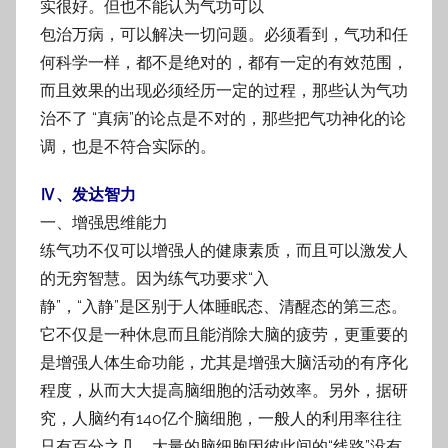
实很好。但也不能认为气功可以
包治万病，可以解决一切问题。必须看到，气功和任
何科学一样，都不是绝对的，都有一
定的有效范围，
而且效果的出现必须经历一定的过程，那些认为气功
治不了 “真病”的论点
是不对的，那些把气功神化的论
调，也是不符合实际的。
Ⅳ、发达智力
一、增强思维能力
练气功不仅可以增强人的健康素质，而且可以激发人
的无穷智慧。因为练气功要求“入
静”，“入静”是区别于人体睡眠态、清醒态的第三态。
它不仅是一种休息而且能消除大脑的
疲劳，更重要的
是增强人体生命功能，尤其是增强大脑活动的有序化
程度，从而大大提高
脑细胞的活动效率。另外，据研
究，人脑约有140亿个脑细胞，一般人的利用率往往
只有百
分之几，大量的脑细胞因彼此间的“线路”没有