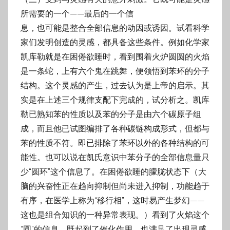
所需要的一个——最后的一个信
息，也可能是整合全部信息的动因或诱因。试看科学
家们发明创造的灵感，都具备这些条
件。例如化学家
凯库勒就是在困倦欲睡时，看到围着火炉圆圆的火焰
是一条蛇，上有六个
鬼在跳舞，便领悟到苯环的分子
结构。这个灵感的产生，过去认为是上帝的启示。其
实是
在上述三个规律支配下完成的，试分析之。凯库
勒已熟知苯的性质以及苯的分子是由六个
碳原子组
成，而且他已试图编排了各种碳链构成形式，但都与
苯的性质不符。即已排除了
苯环以外的各种结构的可
能性。也可以说在凯氏意识中苯分子的全部信息量只
少“圆环”这
个信息了。在困倦欲睡的朦胧状态下（大
脑的兴奋性正在趋向抑制但尚未进入抑制，功能
趋于
有序，在医学上称为“移行相”，这时易产生梦幻——
这也是组合知识的一种异常表
现。）看到了火焰这个
“圆”的信息，既起到了催化作用，也满足了出现灵感