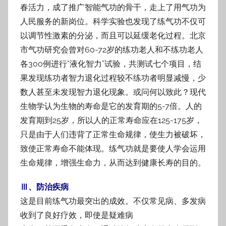
春活力，成了推广智能气功的骨干，
走上了用气功为
人民服务的新岗位。科学实验也发现了练气功不仅可
以调节性激素的分
泌，而且可以延缓老化过程。北京
市气功研究会曾对60-72岁的练功老人和不练功老人
各300例进行“液化智力”试验，共测试七个项目，结
果发现练功者智力退化过程较不练功者
明显减慢，少
数人甚至未发现智力退化现象。
或问何以致此？现代
生物学认为生物的寿命是它的发育期的5-7倍。人的
发育期
到25岁，所以人的正常寿命应在125-175岁，
只是由于人们违背了正常生命规律，使生力
被破坏，
致使正常寿命不能体现。练气功就是要使人学会运用
生命规律，增强生命力，从
而达到健康长寿的目的。
Ⅲ、防治疾病
这是目前练气功最突出的成效。不仅常见病、多发病
收到了良好疗效，即使是疑难病