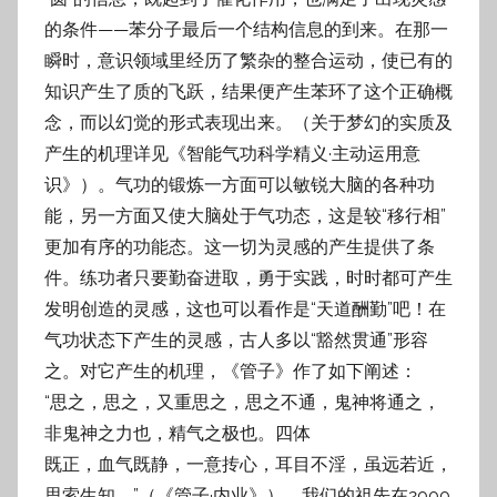
的条件——苯
分子最后一个结构信息的到来。在那一
瞬时，意识领域里经历了繁杂的整合运动，使已有
的
知识产生了质的飞跃，结果便产生苯环了这个正确概
念，而以幻觉的形式表现出来。
（关于梦幻的实质及
产生的机理详见《智能气功科学精义·主动运用意
识》）。
气功的锻炼一方面可以敏锐大脑的各种功
能，另一方面又使大脑处于气功态，这是
较“移行相”
更加有序的功能态。这一切为灵感的产生提供了条
件。练功者只要勤奋进取，
勇于实践，时时都可产生
发明创造的灵感，这也可以看作是“天道酬勤”吧！
在
气功状态下产生的灵感，古人多以“豁然贯通”形容
之。对它产生的机理，《管子》作了
如下阐述：
“思之，思之，又重思之，思之不通，鬼神将通之，
非鬼神之力也，精气之极也。四体
既正，血气既静，一意抟心，耳目不淫，虽远若近，
思索生知。”（《管子·内业》）。
我们的祖先在2000