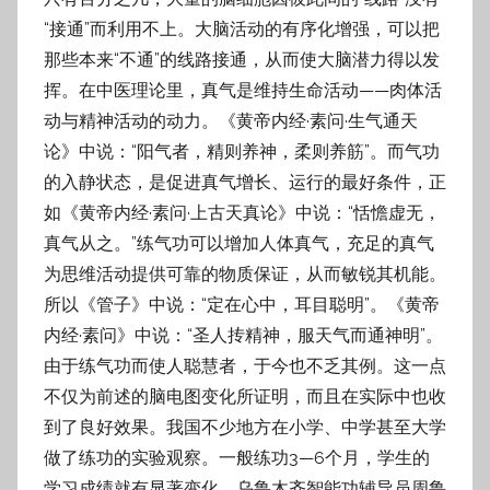
“接通”而利用不上。大脑活动的有序化增
强，可以把
那些本来“不通”的线路接通，从而使大脑潜力得以发
挥。在中医理论里，真气
是维持生命活动——肉体活
动与精神活动的动力。《黄帝内经·素问·生气通天
论》中
说：“阳气者，精则养神，柔则养筋”。而气功
的入静状态，是促进真气增长、运行的最好
条件，正
如《黄帝内经·素问·上古天真论》中说：“恬憺虚无，
真气从之。”练气功可以增加
人体真气，充足的真气
为思维活动提供可靠的物质保证，从而敏锐其机能。
所以《管子》
中说：“定在心中，耳目聪明”。《黄帝
内经·素问》中说：“圣人抟精神，服天气而通神
明”。
由于练气功而使人聪慧者，于今也不乏其例。这一点
不仅为前述的脑电图变化所证
明，而且在实际中也收
到了良好效果。我国不少地方在小学、中学甚至大学
做了练功的实
验观察。一般练功3—6个月，学生的
学习成绩就有显著变化。乌鲁木齐智能功辅导员周鲁