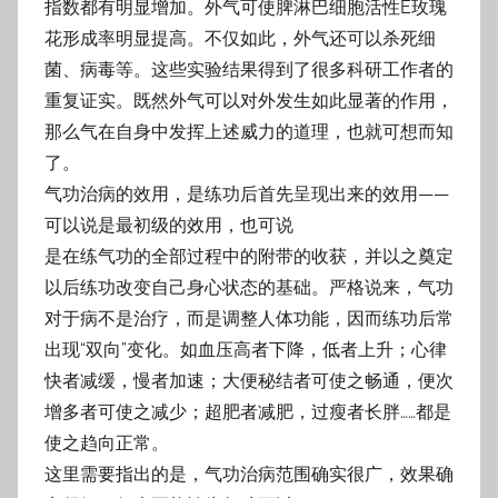
指数都有明显增加。外气可使脾淋巴细胞活
性E玫瑰
花形成率明显提高。不仅如此，外气还可以杀死细
菌、病毒等。这些实验结果得到
了很多科研工作者的
重复证实。既然外气可以对外发生如此显著的作用，
那么气在自身中
发挥上述威力的道理，也就可想而知
了。
气功治病的效用，是练功后首先呈现出来的效用——
可以说是最初级的效用，也可说
是在练气功的全部过程中的附带的收获，并以之奠定
以后练功改变自己身心状态的基础。
严格说来，气功
对于病不是治疗，而是调整人体功能，因而练功后常
出现“双向”变化。如
血压高者下降，低者上升；心律
快者减缓，慢者加速；大便秘结者可使之畅通，便次
增多
者可使之减少；超肥者减肥，过瘦者长胖……都是
使之趋向正常。
这里需要指出的是，气功治病范围确实很广，效果确