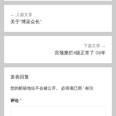
文
上篇文章
章
关于“博采众长”
导
航
下篇文章
宫颈糜烂4级正常了 08年
发表回复
您的邮箱地址不会被公开。
必填项已用
*
标注
评论
*