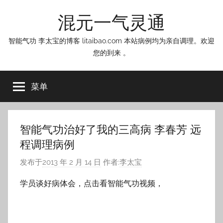
跳
混元一气灵通
至
内
智能气功 李太宝的博客 litaibao.com 本站病例均为亲自调理。欢迎
容
您的到来 。
菜单
智能气功治好了我的三高病 李春芳 远
程调理病例
发布于
2013 年 2 月 14 日
作者:
李太宝
学员谈好病体会，点击看智能气功视频，