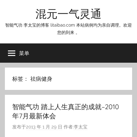
跳
混元一气灵通
至
内
智能气功 李太宝的博客 litaibao.com 本站病例均为亲自调理。欢迎
容
您的到来 。
菜单
标签：
祛病健身
智能气功 踏上人生真正的成就–2010
年7月最新体会
发布于
2013 年 1 月 29 日
作者:
李太宝