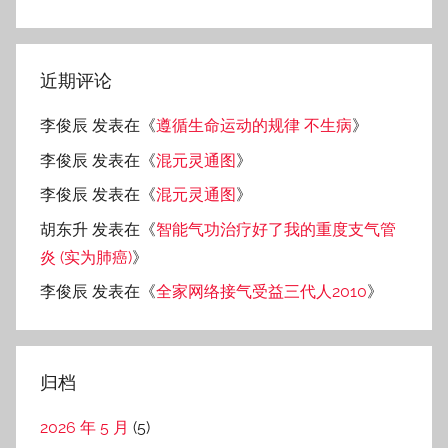
近期评论
李俊辰
发表在《
遵循生命运动的规律 不生病
》
李俊辰
发表在《
混元灵通图
》
李俊辰
发表在《
混元灵通图
》
胡东升
发表在《
智能气功治疗好了我的重度支气管
炎 (实为肺癌)
》
李俊辰
发表在《
全家网络接气受益三代人2010
》
归档
2026 年 5 月
(5)